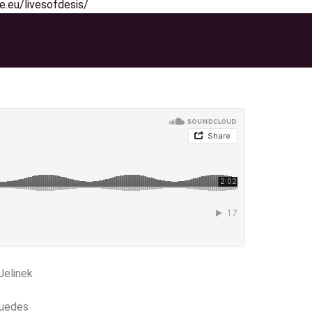
e.eu/livesofdesis/
Jelinek
Guedes